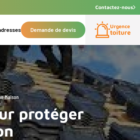
Contactez-nous
Urgence
adresses
Demande de devis
toiture
ne Maison
ur protéger
on