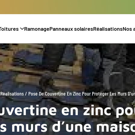
Toitures
Ramonage
Panneaux solaires
Réalisations
Nos 
>
Réalisations
/
Pose De Couvertine En Zinc Pour Protéger Les Murs D’u
uvertine en zinc po
es murs d’une mais