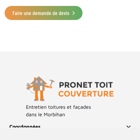
Faire une demande de devis
Façades
Toitures
Anti-mousse
Hydrofuge façade incolore et coloré
Ramonage
Artisan couvreur Morbihan 56
Entretien toitures et façades
Ravalement de façade
Urgence toiture
Panneaux solaires
dans le Morbihan
Coordonnées
Enduit
Pose de velux
Réalisations