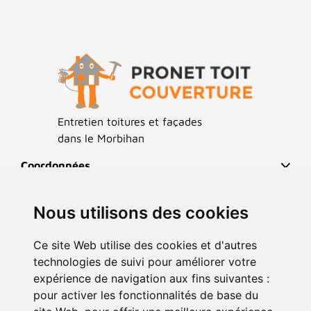
Toitures
Anti-mousse
Hydrofuge façade incolore et coloré
Ramonage
Artisan couvreur Morbihan 56
Entretien toitures et façades
Ravalement de façade
Urgence toiture
Panneaux solaires
dans le Morbihan
Coordonnées
Enduit
Pose de velux
Réalisations
Nous utilisons des cookies
Liens Utiles
Anti-mousse
Nos adresses
Ce site Web utilise des cookies et d'autres
Service de couverture.
technologies de suivi pour améliorer votre
Nettoyage de toiture (résine hydrofuge)
expérience de navigation aux fins suivantes :
Demande de devis
pour activer les fonctionnalités de base du