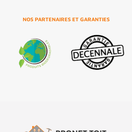
NOS PARTENAIRES ET GARANTIES
Façades
Toitures
Anti-mousse